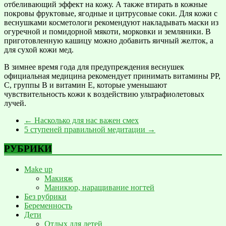
отбеливающий эффект на кожу. А также втирать в кожные
покровы фруктовые, ягодные и цитрусовые соки. Для кожи с
веснушками косметологи рекомендуют накладывать маски из
огуречной и помидорной мякоти, морковки и земляники. В
приготовленную кашицу можно добавить яичный желток, а
для сухой кожи мед.
В зимнее время года для предупреждения веснушек
официальная медицина рекомендует принимать витамины РР,
С, группы В и витамин Е, которые уменьшают
чувствительность кожи к воздействию ультрафиолетовых
лучей.
←
Насколько для нас важен смех
5 ступеней правильной медитации
→
РУБРИКИ
Make up
Макияж
Маникюр, наращивание ногтей
Без рубрики
Беременность
Дети
Отдых для детей