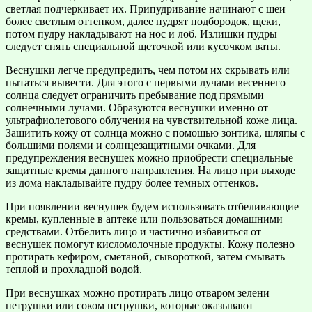
светлая подчеркивает их. Припудривание начинают с шеи
более светлым оттенком, далее пудрят подбородок, щеки,
потом пудру накладывают на нос и лоб. Излишки пудры
следует снять специальной щеточкой или кусочком ваты.
Веснушки легче предупредить, чем потом их скрывать или
пытаться вывести. Для этого с первыми лучами весеннего
солнца следует ограничить пребывание под прямыми
солнечными лучами. Образуются веснушки именно от
ультрафиолетового облучения на чувствительной коже лица.
Защитить кожу от солнца можно с помощью зонтика, шляпы с
большими полями и солнцезащитными очками. Для
предупреждения веснушек можно приобрести специальные
защитные кремы данного направления. На лицо при выходе
из дома накладывайте пудру более темных оттенков.
При появлении веснушек будем использовать отбеливающие
кремы, купленные в аптеке или пользоваться домашними
средствами. Отбелить лицо и частично избавиться от
веснушек помогут кисломолочные продукты. Кожу полезно
протирать кефиром, сметаной, сывороткой, затем смывать
теплой и прохладной водой.
При веснушках можно протирать лицо отваром зелени
петрушки или соком петрушки, которые оказывают