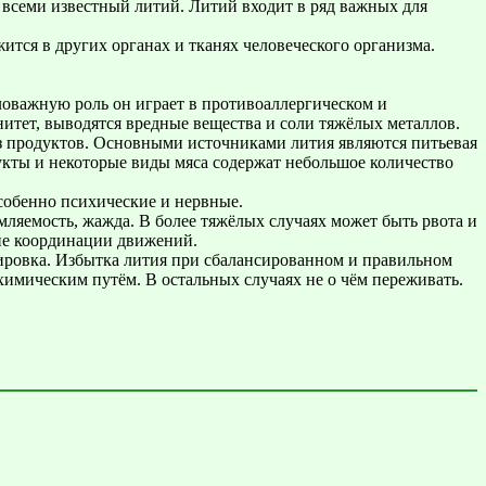
всеми известный литий. Литий входит в ряд важных для
ится в других органах и тканях человеческого организма.
ловажную роль он играет в противоаллергическом и
тет, выводятся вредные вещества и соли тяжёлых металлов.
из продуктов. Основными источниками лития являются питьевая
дукты и некоторые виды мяса содержат небольшое количество
особенно психические и нервные.
мляемость, жажда. В более тяжёлых случаях может быть рвота и
ние координации движений.
зировка. Избытка лития при сбалансированном и правильном
 химическим путём. В остальных случаях не о чём переживать.