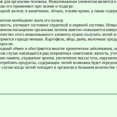
 для организма человека. Немаловажным элементом является и 
ко его применяют при экземе и подагре.
ной железе, в кишечнике, лёгких, плазме крови, а также содерж
нтом необходимо знать его пользу.
мость, улучшает состояние сердечной и нервной системы. Нема
оянном насыщении организма литием заметно повышается иммуни
оличество этого немаловажного элемента нужно получать литий 
держится гораздо меньше. Картофель, яйца, рыба, молочные про
оросли.
еводный обмен и обостряются многие хронические заболевания, 
ом случае наблюдается ряд неприятных симптомов: вялость, уто
ние памяти, ухудшение зрения, увеличение массы тела, наруше
употреблять продукты, содержащие литий возможна будет передо
в случае когда литий попадает в организм в большом количестве