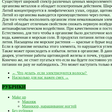
Существует широкий спектр различных ценных микроэлементов
организма металлов и обладает психотропным действием. Широ
Литий концентрируется в лимфатических узлах, сердце, щитовид
Литий из организма выводится преимущественно через почки.
Для того чтобы восполнить организм этим немаловажным элеме
Литий обладает отличным свойством снижать нервную возбуди
антианафилактическом воздействии. При качественном и пост
Естественно, для того чтобы в организме было достаточное к
вода, каменная и морская соли. В продуктах питания лития со
лития. Насыщены им морские растения — красные и бурые вод
Если в организме нехватка этого элемента, то нарушается угл
Также может происходить и избыток лития в организме. В данн
диарея, угнетение работы щитовидной железы и почек, ухудше
Конечно же, не стоит пугаться что если вы будете постоянно 
питании ни разу не наблюдалось. Это может наступить только 
←
Что делать, если электризуются волосы?
Насколько для нас важен смех
→
РУБРИКИ
Make up
Макияж
Маникюр, наращивание ногтей
Без рубрики