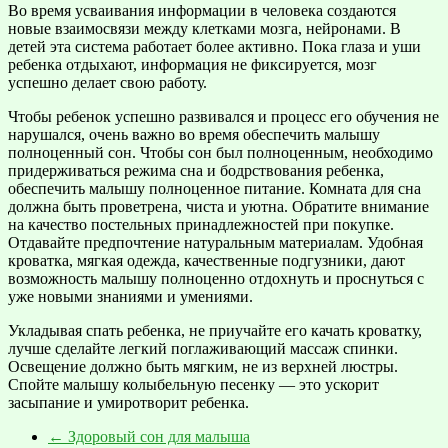
Во время усваивания информации в человека создаются
новые взаимосвязи между клетками мозга, нейронами. В
детей эта система работает более активно. Пока глаза и уши
ребенка отдыхают, информация не фиксируется, мозг
успешно делает свою работу.
Чтобы ребенок успешно развивался и процесс его обучения не
нарушался, очень важно во время обеспечить малышу
полноценный сон. Чтобы сон был полноценным, необходимо
придерживаться режима сна и бодрствования ребенка,
обеспечить малышу полноценное питание. Комната для сна
должна быть проветрена, чиста и уютна. Обратите внимание
на качество постельных принадлежностей при покупке.
Отдавайте предпочтение натуральным материалам. Удобная
кроватка, мягкая одежда, качественные подгузники, дают
возможность малышу полноценно отдохнуть и проснуться с
уже новыми знаниями и умениями.
Укладывая спать ребенка, не приучайте его качать кроватку,
лучше сделайте легкий поглаживающий массаж спинки.
Освещение должно быть мягким, не из верхней люстры.
Спойте малышу колыбельную песенку — это ускорит
засыпание и умиротворит ребенка.
←
Здоровый сон для малыша